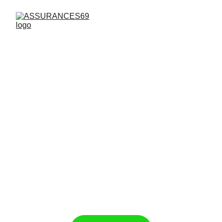
Protégeons 
ensemble
 ce qui compte le 
plus .